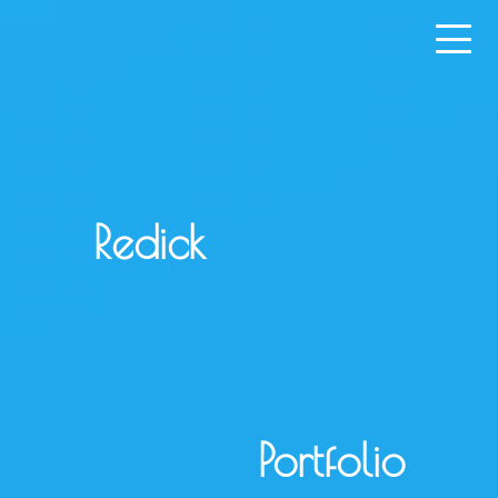
R
e
d
i
c
k
P
o
r
t
f
o
l
i
o